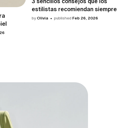
3 sencillos consejos que los
estilistas recomiendan siempre
ra
by
Olivia
published
Feb 26, 2026
iel
026