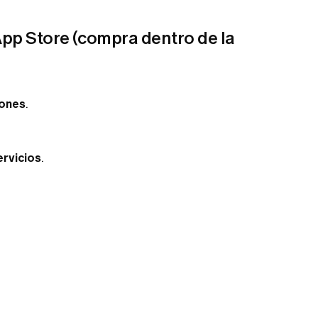
 App Store (compra dentro de la
iones
.
ervicios
.