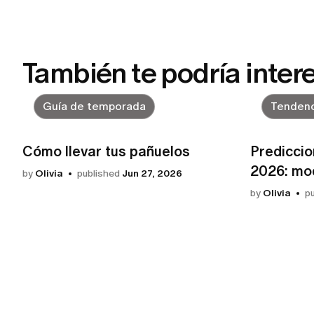
También te podría inter
Guía de temporada
Tendenc
Cómo llevar tus pañuelos
Prediccio
2026: mod
by
Olivia
published
Jun 27, 2026
by
Olivia
p