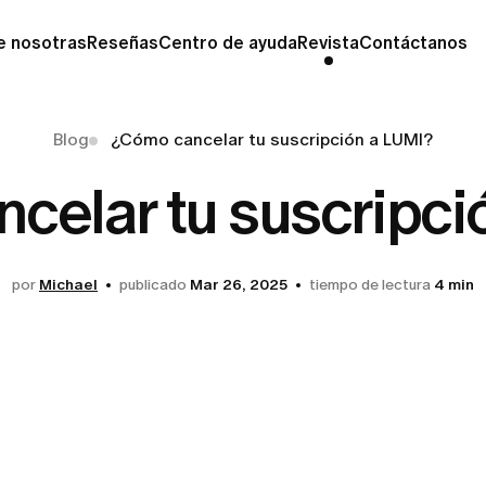
e nosotras
Reseñas
Centro de ayuda
Revista
Contáctanos
Blog
¿Cómo cancelar tu suscripción a LUMI?
celar tu suscripci
por
Michael
publicado
Mar 26, 2025
tiempo de lectura
4 min