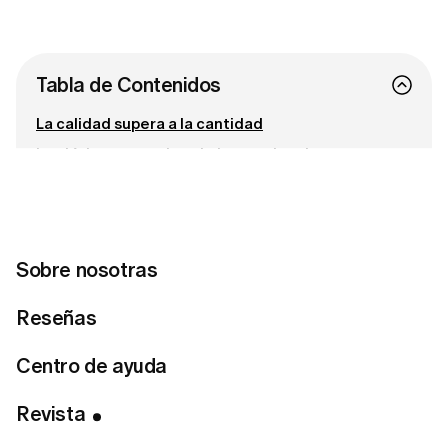
Tabla de Contenidos
La calidad supera a la cantidad
Lo clásico por encima de las tendencias
Política de selección
Conecta con nosotras
Sobre nosotras
¿Lista para encontrar tu estilo perfecto?
Reseñas
Haz el test de estilo
Centro de ayuda
Revista