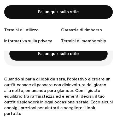
Formule di stile
Ultimi consigli
Fai un quiz sullo stile
Connettiti con noi
Termini di utilizzo
Garanzia di rimborso
Pronta a trovare lo stile perfetto?
Informativa sulla privacy
Termini di membership
Fai un quiz sullo stile
Quando si parla di look da sera, l'obiettivo è creare un
outfit capace di passare con disinvoltura dal giorno
alla notte, emanando puro glamour. Con il giusto
equilibrio tra raffinatezza ed elementi decisi, il tuo
outfit risplenderà in ogni occasione serale. Ecco alcuni
consigli preziosi per aiutarti a scegliere il look
perfetto.