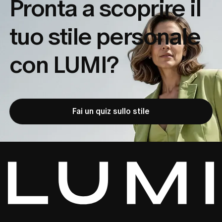
Pronta a scoprire il
tuo
stile personale
con LUMI?
Fai un quiz sullo stile