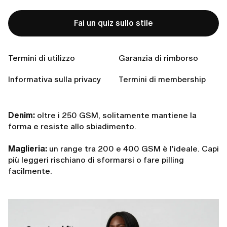
Peso e densità del tessuto
Fai un quiz sullo stile
GSM sta per grammi per metro quadrato. Misura la
densità del tessuto
e fornisce un'ottima indicazione
sulla sua resistenza.
Termini di utilizzo
Garanzia di rimborso
Cotone:
180–300 GSM è il valore ideale per top e
Informativa sulla privacy
Termini di membership
camicie. Sotto i 180 GSM, il tessuto può risultare
inconsistente e logorarsi velocemente.
Denim:
oltre i 250 GSM, solitamente mantiene la
forma e resiste allo sbiadimento.
Maglieria:
un range tra 200 e 400 GSM è l'ideale. Capi
più leggeri rischiano di sformarsi o fare pilling
facilmente.