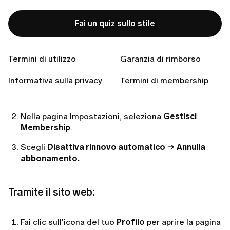
farlo facilmente seguendo i passaggi riportati di
seguito.
Fai un quiz sullo stile
Dall'App:
Termini di utilizzo
Garanzia di rimborso
Tocca l'icona
Io
nell'angolo in basso a destra,
Informativa sulla privacy
Termini di membership
quindi tocca l'icona
Impostazioni
nell'angolo in alto
a destra.
Nella pagina Impostazioni, seleziona
Gestisci
Membership
.
Scegli
Disattiva rinnovo automatico
→
Annulla
abbonamento.
Tramite il sito web:
Fai clic sull'icona del tuo
Profilo
per aprire la pagina