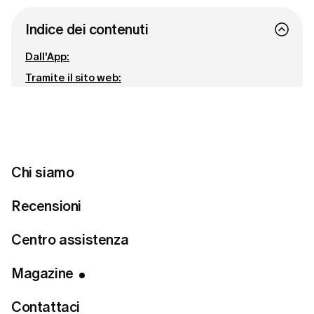
Indice dei contenuti
Dall'App:
Tramite il sito web:
Se hai effettuato l'acquisto tramite l'App Store
(acquisto in-app):
Connettiti con noi
Chi siamo
Pronta a trovare lo stile perfetto?
Recensioni
Fai un quiz sullo stile
Centro assistenza
Magazine
Contattaci
Se desideri annullare la tua membership LUMI, puoi