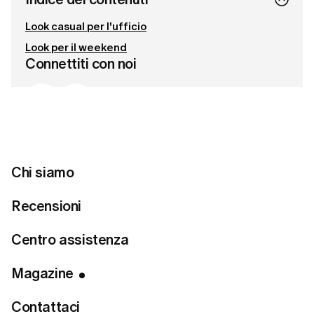
Look casual per l'ufficio
Look per il weekend
Connettiti con noi
Pronta a trovare lo stile perfetto?
Fai un quiz sullo stile
Chi siamo
Recensioni
Ecco alcune formule di stile per rendere la scelta del look
Centro assistenza
semplice e divertente.
Magazine
Look casual per l'ufficio
Contattaci