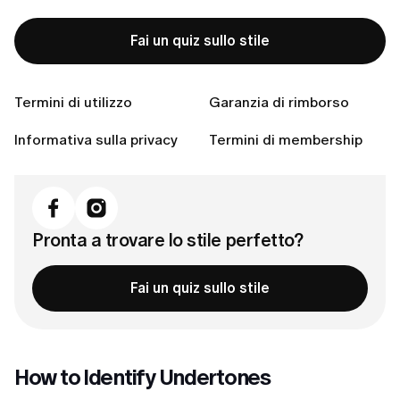
How to Identify Undertones
Fai un quiz sullo stile
Step 1: Il test delle vene
Passaggio 2: Il test dei gioielli
Termini di utilizzo
Garanzia di rimborso
Passaggio 3: Il test del foglio bianco
Informativa sulla privacy
Termini di membership
Le categorie d'incarnato più comuni
Connettiti con noi
Pronta a trovare lo stile perfetto?
Fai un quiz sullo stile
How to Identify Undertones