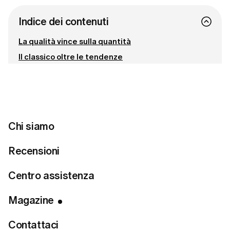
Indice dei contenuti
La qualità vince sulla quantità
Il classico oltre le tendenze
Scelta selettiva
Connettiti con noi
Chi siamo
Pronta a trovare lo stile perfetto?
Recensioni
Fai un quiz sullo stile
Centro assistenza
Magazine
Contattaci