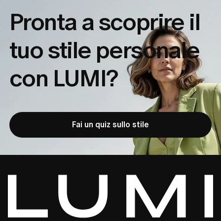
Pronta a scoprire il
tuo
stile personale
con LUMI?
Fai un quiz sullo stile