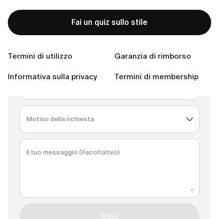
Nome
Fai un quiz sullo stile
Indirizzo email
Termini di utilizzo
Garanzia di rimborso
Informativa sulla privacy
Termini di membership
Paese
Motivo della richiesta
Il tuo messaggio (Facoltativo)
Invia