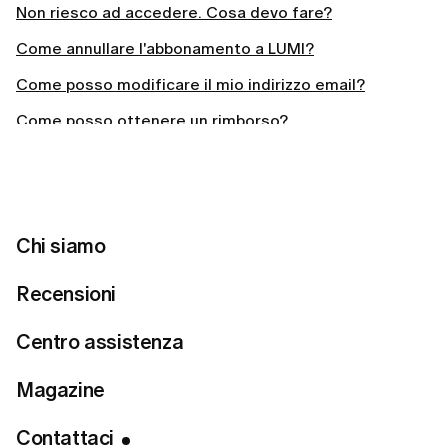
Non riesco ad accedere. Cosa devo fare?
Come annullare l'abbonamento a LUMI?
Come posso modificare il mio indirizzo email?
Come posso ottenere un rimborso?
Come annullare l'abbonamento e informativa sui
rimborsi LUMI
Consulta le FAQ
Chi siamo
Recensioni
Centro assistenza
Assistenza clienti
Magazine
Assicurati di inserire la stessa email che hai usato per la
registrazione.
Contattaci