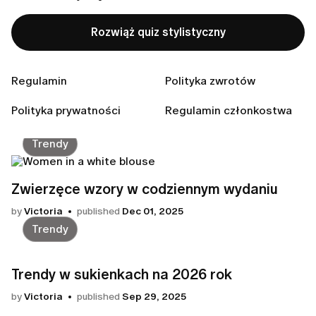
Rozwiąż quiz stylistyczny
Przewodnik sezonowy
Regulamin
Polityka zwrotów
Twój przewodnik po stylu na zimę 2026
Polityka prywatności
Regulamin członkostwa
by
Victoria
published
Jan 04, 2026
Trendy
Zwierzęce wzory w codziennym wydaniu
by
Victoria
published
Dec 01, 2025
Trendy
Trendy w sukienkach na 2026 rok
by
Victoria
published
Sep 29, 2025