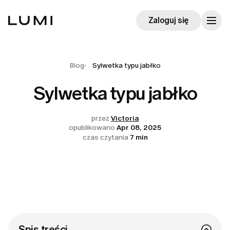
Zaloguj się
Blog
Sylwetka typu jabłko
Sylwetka typu jabłko
przez
Victoria
opublikowano
Apr 08, 2025
czas czytania
7 min
Spis treści