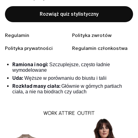
w okolicach talii, podczas gdy ich nogi i ramiona
pozostają szczuplejsze.
Rozwiąż quiz stylistyczny
Charakterystyka
Brzuch i talia:
Regulamin
Pełniejsze i bardziej zaokrąglone, z
Polityka zwrotów
mniej zarysowaną talią
Polityka prywatności
Regulamin członkostwa
Biust:
Zazwyczaj większy i pełniejszy
Ramiona:
Szersze niż biodra
Ramiona i nogi:
Szczuplejsze, często ładnie
wymodelowane
Uda:
Węższe w porównaniu do biustu i talii
Rozkład masy ciała:
Głównie w górnych partiach
ciała, a nie na biodrach czy udach