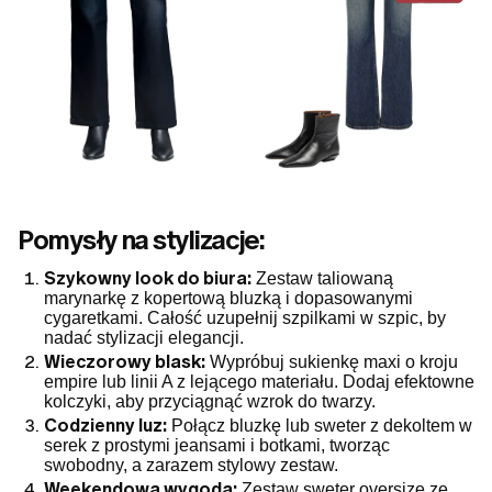
Pomysły na stylizacje:
Szykowny look do biura:
Zestaw taliowaną
marynarkę z kopertową bluzką i dopasowanymi
cygaretkami. Całość uzupełnij szpilkami w szpic, by
nadać stylizacji elegancji.
Wieczorowy blask:
Wypróbuj sukienkę maxi o kroju
empire lub linii A z lejącego materiału. Dodaj efektowne
kolczyki, aby przyciągnąć wzrok do twarzy.
Codzienny luz:
Połącz bluzkę lub sweter z dekoltem w
serek z prostymi jeansami i botkami, tworząc
swobodny, a zarazem stylowy zestaw.
Weekendowa wygoda:
Zestaw sweter oversize ze