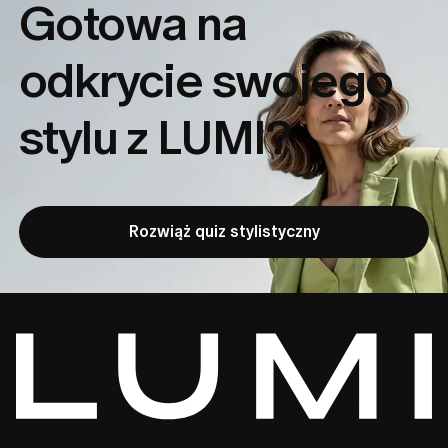
Gotowa na
odkrycie
swojego
stylu z LUMI?
Rozwiąż quiz stylistyczny