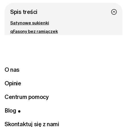
Spis treści
Satynowe sukienki
qFasony bez ramiączek
Sukienki w sportowym stylu
Sukienki typu slip dress
Bądźmy w kontakcie
O nas
Gotowa na odnalezienie idealnego stylu?
Opinie
Rozwiąż quiz stylistyczny
Centrum pomocy
Blog
Odkryjmy pięć najważniejszych fasonów sukienek, które
Skontaktuj się z nami