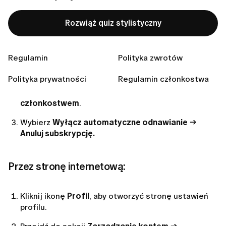
zrobić w prosty sposób, wykonując poniższe kroki.
Rozwiąż quiz stylistyczny
W aplikacji:
Regulamin
Polityka zwrotów
Dotknij ikony
Ja
w prawym dolnym rogu, a
następnie ikony
Ustawienia
w prawym górnym rogu.
Polityka prywatności
Regulamin członkostwa
Na stronie
Ustawienia
wybierz
Zarządzaj
członkostwem
.
Wybierz
Wyłącz automatyczne odnawianie
→
Anuluj subskrypcję.
Przez stronę internetową:
Kliknij ikonę
Profil
, aby otworzyć stronę ustawień
profilu.