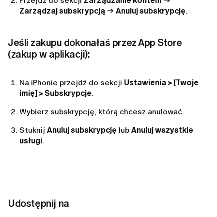
Przejdź do sekcji
Zarządzanie kontem
→
Zarządzaj subskrypcją
→
Anuluj subskrypcję
.
Jeśli zakupu dokonałaś przez App Store
(zakup w aplikacji):
Na iPhonie przejdź do sekcji
Ustawienia > [Twoje
imię] > Subskrypcje
.
Wybierz subskrypcję, którą chcesz anulować.
Stuknij
Anuluj subskrypcję
lub
Anuluj wszystkie
usługi
.
Udostępnij na