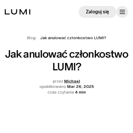
Zaloguj się
Blog
Jak anulować członkostwo LUMI?
Jak anulować członkostwo
LUMI?
przez
Michael
opublikowano
Mar 26, 2025
czas czytania
4 min