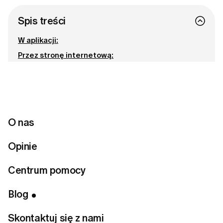
Spis treści
W aplikacji:
Przez stronę internetową:
Jeśli zakupu dokonałaś przez App Store (zakup w
aplikacji):
Bądźmy w kontakcie
O nas
Gotowa na odnalezienie idealnego stylu?
Opinie
Rozwiąż quiz stylistyczny
Centrum pomocy
Blog
Skontaktuj się z nami
Jeśli chcesz anulować członkostwo LUMI, możesz to