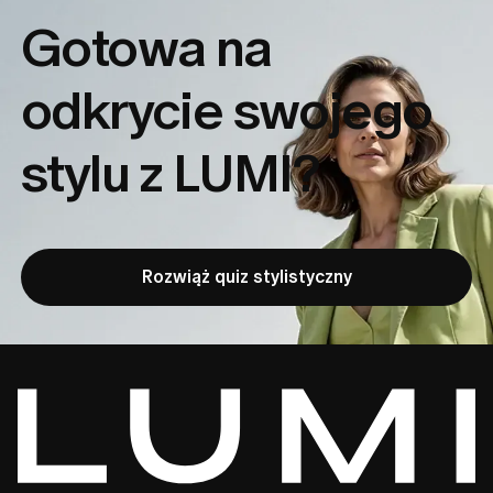
Gotowa na
odkrycie
swojego
stylu z LUMI?
Rozwiąż quiz stylistyczny