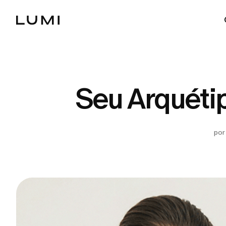
Seu Arquétip
por