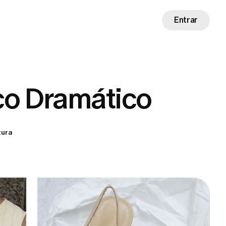
Entrar
ico Dramático
tura