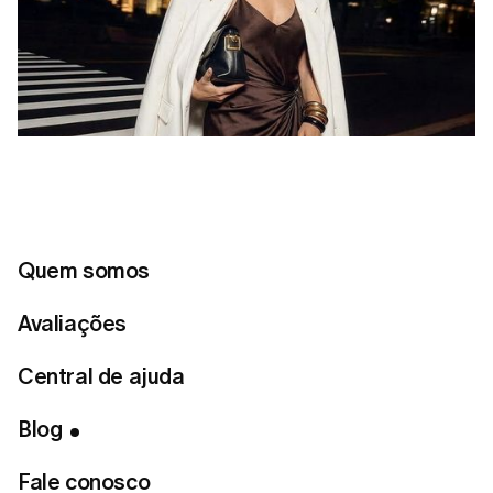
Quem somos
Avaliações
Índice
Central de ajuda
A Importância das Peças de Impacto
Blog
Dicas para Transformar o Look do Dia para a Noite
Fale conosco
Fórmulas de Looks