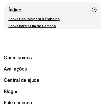
Índice
Looks Casuais para o Trabalho
Looks para o Fim de Semana
Conecte-se conosco
Pronta para encontrar o estilo perfeito?
Quem somos
Faça o teste de estilo
Avaliações
Central de ajuda
Aqui estão algumas fórmulas de looks para tornar o
Blog
momento de se vestir simples e divertido.
Fale conosco