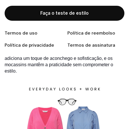
Looks Casuais para o
Trabalho
Faça o teste de estilo
Camisa, Calça, Cardigã e Mocassins
Termos de uso
Política de reembolso
Este conjunto clássico funciona porque combina estrutura
Política de privacidade
Termos de assinatura
e conforto. A camisa oferece um visual polido, enquanto a
calça proporciona equilíbrio e alonga as pernas. O cardigã
adiciona um toque de aconchego e sofisticação, e os
mocassins mantêm a praticidade sem comprometer o
estilo.