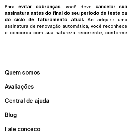
Para 
evitar cobranças
, você deve 
cancelar sua 
assinatura antes do final do seu período de teste ou 
do ciclo de faturamento atual.
 Ao adquirir uma 
assinatura de renovação automática, você reconhece 
e concorda com sua natureza recorrente, conforme 
explicado próximo ao ponto de compra. Se você não 
cancelar a tempo, sua assinatura será renovada 
automaticamente e as cobranças aplicáveis serão 
efetuadas.
Se você assinou ou iniciou um período de teste 
Quem somos
gratuito através da 
App Store
, as solicitações de 
reembolso são tratadas diretamente pela 
Apple
. 
Avaliações
Você pode enviar uma solicitação seguindo as 
instruções na
página de Suporte da Apple
.
Central de ajuda
Se você adquiriu uma assinatura ou ativou um 
período de teste em nosso site:
 Você pode 
Blog
cancelar um período de teste ou uma assinatura 
entrando em contato com nosso suporte antes do 
Fale conosco