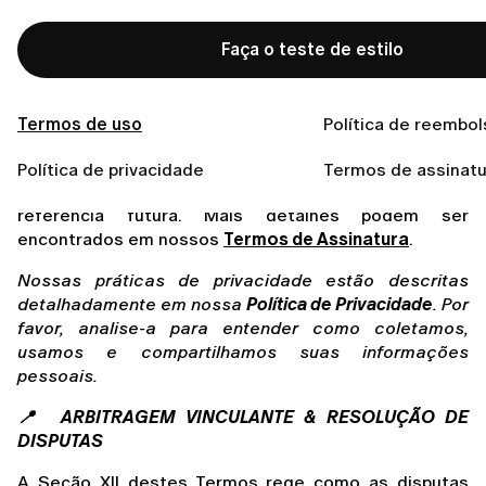
final do teste ou do período de assinatura vigente, 
ou através da página de Assinatura em nosso 
Faça o teste de estilo
Aplicativo ou na página do produto via web.
Excluir o aplicativo não cancela sua assinatura ou 
período de teste.
 Se você pretende cancelar, 
Termos de uso
Política de reembol
certifique-se de seguir o processo de cancelamento 
apropriado para sua plataforma. Você também pode 
Política de privacidade
Termos de assinatu
querer tirar uma captura de tela deste aviso para 
referência futura. Mais detalhes podem ser 
encontrados em nossos 
Termos de Assinatura
.
Nossas práticas de privacidade estão descritas 
detalhadamente em nossa 
Política de Privacidade
. Por 
favor, analise-a para entender como coletamos, 
usamos e compartilhamos suas informações 
pessoais.
📍  ARBITRAGEM VINCULANTE & RESOLUÇÃO DE 
DISPUTAS
A Seção XII destes Termos rege como as disputas 