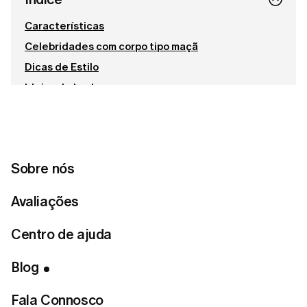
Características
Celebridades com corpo tipo maçã
Dicas de Estilo
Ideias de Looks:
Entra em contacto connosco
Pronta para encontrar o teu estilo
Sobre nós
perfeito?
Avaliações
Fazer o teste de estilo
Centro de ajuda
Blog
Frequentemente associado a uma cintura menos
Fala Connosco
definida, ombros mais largos e busto volumoso.