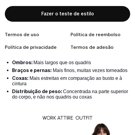
Pessoas com esse tipo de corpo tendem a ganhar
peso na região da cintura, enquanto as pernas e
Fazer o teste de estilo
braços permanecem mais finos.
Características
Termos de uso
Política de reembolso
Cintura e abdômen:
Mais cheios e arredondados,
Política de privacidade
com pouca definição na cintura
Termos de adesão
Busto:
Geralmente maior e mais volumoso
Ombros:
Mais largos que os quadris
Braços e pernas:
Mais finos, muitas vezes torneados
Coxas:
Mais estreitas em comparação ao busto e à
cintura
Distribuição de peso:
Concentrada na parte superior
do corpo, e não nos quadris ou coxas