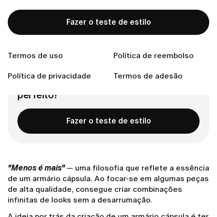
Porquê criar uma cápsula?
Fazer o teste de estilo
Como construir um armário cápsula
Entra em contacto connosco
Termos de uso
Política de reembolso
Política de privacidade
Termos de adesão
Pronta para encontrar o teu estilo
perfeito?
Fazer o teste de estilo
"Menos é mais"
— uma filosofia que reflete a essência
de um armário cápsula. Ao focar-se em algumas peças
de alta qualidade, consegue criar combinações
infinitas de looks sem a desarrumação.
A ideia por trás da criação de um armário cápsula é ter