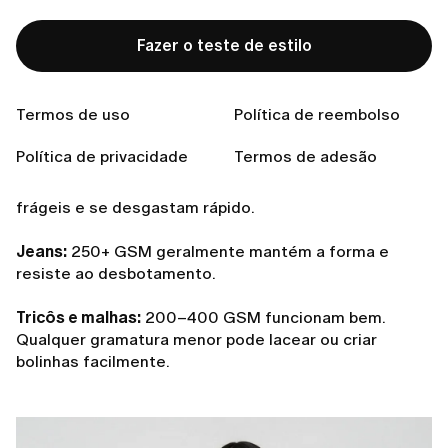
durem.
Peso e densidade do tecido
Fazer o teste de estilo
GSM significa gramas por metro quadrado. Ele mede
a
densidade do tecido
e dá uma boa ideia da sua
Termos de uso
Política de reembolso
durabilidade.
Política de privacidade
Termos de adesão
Algodão:
180–300 GSM é o ideal para tops e camisas.
Gramaturas menores que 180 GSM podem parecer
frágeis e se desgastam rápido.
Jeans:
250+ GSM geralmente mantém a forma e
resiste ao desbotamento.
Tricôs e malhas:
200–400 GSM funcionam bem.
Qualquer gramatura menor pode lacear ou criar
bolinhas facilmente.