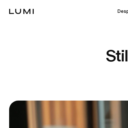
Desp
Sti