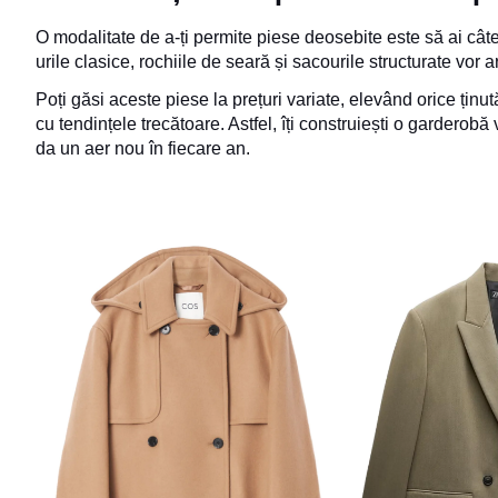
O modalitate de a-ți permite piese deosebite este să ai câ
urile clasice, rochiile de seară și sacourile structurate vor a
Poți găsi aceste piese la prețuri variate, elevând orice țin
cu tendințele trecătoare. Astfel, îți construiești o garderob
da un aer nou în fiecare an.