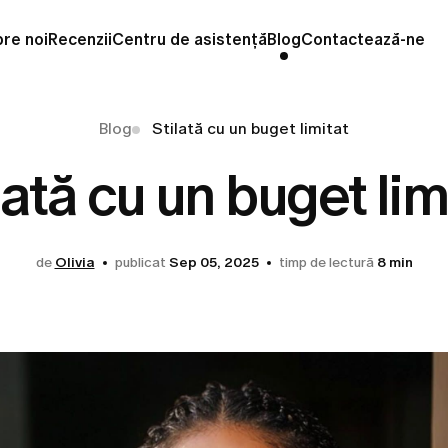
re noi
Recenzii
Centru de asistență
Blog
Contactează-ne
Blog
Stilată cu un buget limitat
lată cu un buget lim
de
Olivia
publicat
Sep 05, 2025
timp de lectură
8 min