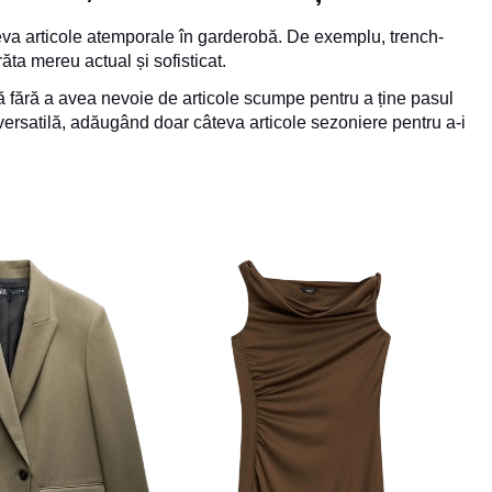
teva articole atemporale în garderobă. De exemplu, trench-
răta mereu actual și sofisticat.
ută fără a avea nevoie de articole scumpe pentru a ține pasul
ă versatilă, adăugând doar câteva articole sezoniere pentru a-i