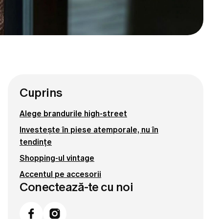
Cuprins
Alege brandurile high-street
Investește în piese atemporale, nu în
tendințe
Shopping-ul vintage
Accentul pe accesorii
Conectează-te cu noi