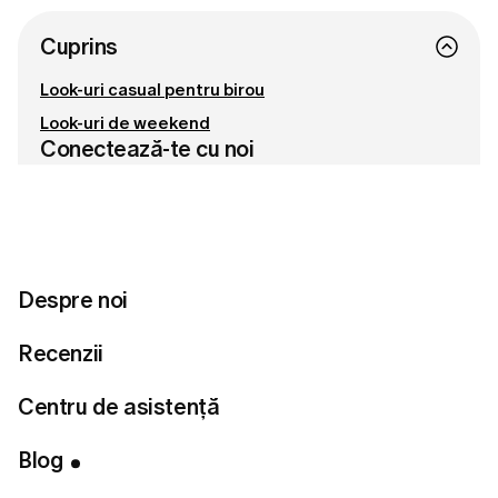
Cuprins
Look-uri casual pentru birou
Look-uri de weekend
Conectează-te cu noi
Pregătită să îți găsești stilul perfect?
Despre noi
Fă testul de stil
Recenzii
Centru de asistență
Iată câteva formule de ținute care să îți facă alegerile
vestimentare mai simple și mai plăcute.
Blog