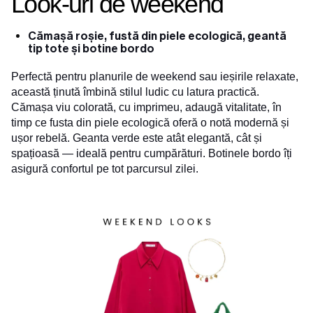
Look-uri de weekend
Cămașă roșie, fustă din piele ecologică, geantă
tip tote și botine bordo
Perfectă pentru planurile de weekend sau ieșirile relaxate,
această ținută îmbină stilul ludic cu latura practică.
Cămașa viu colorată, cu imprimeu, adaugă vitalitate, în
timp ce fusta din piele ecologică oferă o notă modernă și
ușor rebelă. Geanta verde este atât elegantă, cât și
spațioasă — ideală pentru cumpărături. Botinele bordo îți
asigură confortul pe tot parcursul zilei.