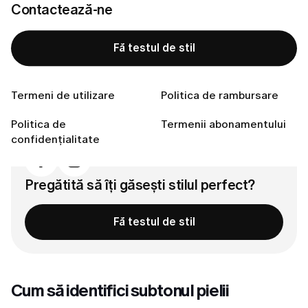
Contactează-ne
Cum să identifici subtonul pielii
Pasul 1: Testul venelor
Fă testul de stil
Pasul 2: Testul bijuteriilor
Pasul 3: Testul colii de hârtie
Termeni de utilizare
Politica de rambursare
Categorii comune de nuanțe ale pielii
Conectează-te cu noi
Politica de
Termenii abonamentului
confidențialitate
Pregătită să îți găsești stilul perfect?
Fă testul de stil
Cum să identifici subtonul pielii