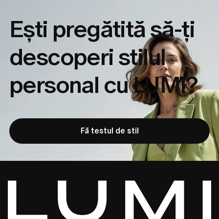
Ești pregătită să-ți
descoperi
stilul
personal cu LUMI?
Fă testul de stil