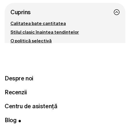
Cuprins
Calitatea bate cantitatea
Stilul clasic înaintea tendințelor
O politică selectivă
Conectează-te cu noi
Pregătită să îți găsești stilul perfect?
Despre noi
Fă testul de stil
Recenzii
Centru de asistență
Blog