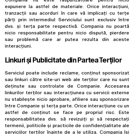
expunere la astfel de materiale. Orice interacțiuni, 
tranzacții sau acorduri în care vă implicați cu terțe 
părți prin intermediul Serviciului sunt exclusiv între 
dvs. și terța parte respectivă. Compania nu poartă 
nicio responsabilitate pentru nicio dispută, pierdere 
sau problemă care ar putea rezulta din aceste 
interacțiuni.
Linkuri și Publicitate din Partea Terților
Serviciul poate include reclame, conținut sponsorizat 
sau linkuri către site-uri web ale terților care nu sunt 
deținute sau controlate de Companie. Accesarea 
linkurilor terților sau interacțiunea cu servicii externe 
nu stabilește nicio aprobare, afiliere sau sponsorizare 
între Companie și terța parte. Orice interacțiune cu un 
astfel de conținut se face pe propriul risc. Este 
responsabilitatea dvs. să revizuiți și să respectați 
termenii, politicile și practicile de confidențialitate ale 
serviciilor terților înainte de a le utiliza. Compania își 