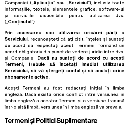
Companiei („
Aplicația
” sau „
Serviciul
”), inclusiv toate 
informațiile, textele, elementele grafice, software-ul 
și serviciile disponibile pentru utilizarea dvs. 
(„
Conținutul
”).
Prin 
accesarea sau utilizarea oricărei părți a 
Serviciului
, recunoașteți că ați citit, înțeles și sunteți 
de acord să respectați acești Termeni, formând un 
acord obligatoriu din punct de vedere juridic între dvs. 
și Companie. 
Dacă nu sunteți de acord cu acești 
Termeni, trebuie să încetați imediat utilizarea 
Serviciului, să vă ștergeți contul și să anulați orice 
abonamente active.
Acești Termeni au fost redactați inițial în limba 
engleză. Dacă există orice conflict între versiunea în 
limba engleză a acestor Termeni și o versiune tradusă 
într-o altă limbă, versiunea în limba engleză va prevala.
Termeni și Politici Suplimentare