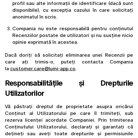
profil sau alte informații de identificare (dacă sunt 
disponibile), cu excepția cazului în care solicitați 
anonimatul în scris.
Compania nu este responsabilă pentru conținutul 
Recenziilor postate de utilizatori și nu susține nicio 
opinie exprimată în acestea.
Dacă doriți să solicitați eliminarea unei Recenzii pe 
care ați trimis-o, puteți contacta Compania 
la 
customer.care@lumi-app.co
.
Responsabilitățile și Drepturile 
Utilizatorilor
Vă păstrați dreptul de proprietate asupra oricărui 
Conținut al Utilizatorului pe care îl trimiteți, sub 
rezerva licenței acordate Companiei. Prin trimiterea 
Conținutului Utilizatorului, declarați și garantați că 
dețineți sau aveți toate drepturile și permisiunile 