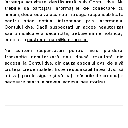
întreaga activitate desfășurată sub Contul dvs. Nu 
trebuie să partajați informațiile de conectare cu 
nimeni, deoarece vă asumați întreaga responsabilitate 
pentru orice acțiuni întreprinse prin intermediul 
Contului dvs. Dacă suspectați un acces neautorizat 
sau o încălcare a securității, trebuie să ne notificați 
imediat la 
customer.care@lumi-app.co
.
Nu suntem răspunzători pentru nicio pierdere, 
tranzacție neautorizată sau daună rezultată din 
accesul la Contul dvs. din cauza eșecului dvs. de a vă 
proteja credențialele. Este responsabilitatea dvs. să 
utilizați parole sigure și să luați măsurile de precauție 
necesare pentru a preveni accesul neautorizat.