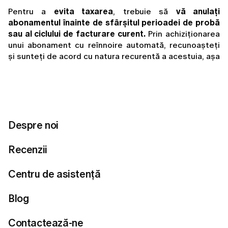
Pentru a 
evita taxarea
, trebuie să 
vă anulați 
abonamentul înainte de sfârșitul perioadei de probă 
sau al ciclului de facturare curent.
 Prin achiziționarea 
unui abonament cu reînnoire automată, recunoașteți 
și sunteți de acord cu natura recurentă a acestuia, așa 
cum este explicat în apropierea punctului de achiziție. 
Dacă nu anulați la timp, abonamentul se va reînnoi 
automat și se vor aplica taxele corespunzătoare.
Dacă v-ați abonat sau ați început o perioadă de 
probă gratuită prin 
App Store
, cererile de 
Despre noi
rambursare sunt gestionate direct de 
Apple
. Puteți 
trimite o cerere urmând instrucțiunile de pe
pagina 
Recenzii
de Asistență Apple
.
Centru de asistență
Dacă ați achiziționat un abonament sau ați activat 
o perioadă de probă pe site-ul nostru:
 Puteți anula 
perioada de probă sau abonamentul contactând 
Blog
serviciul nostru de asistență înainte de sfârșitul 
perioadei de probă sau al perioadei de abonament 
Contactează-ne