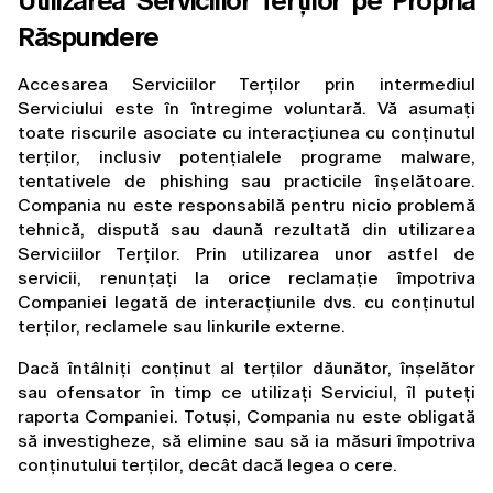
Utilizarea Serviciilor Terților pe Propria 
Răspundere
Accesarea Serviciilor Terților prin intermediul 
Serviciului este în întregime voluntară. Vă asumați 
toate riscurile asociate cu interacțiunea cu conținutul 
terților, inclusiv potențialele programe malware, 
tentativele de phishing sau practicile înșelătoare. 
Compania nu este responsabilă pentru nicio problemă 
tehnică, dispută sau daună rezultată din utilizarea 
Serviciilor Terților. Prin utilizarea unor astfel de 
servicii, renunțați la orice reclamație împotriva 
Companiei legată de interacțiunile dvs. cu conținutul 
terților, reclamele sau linkurile externe.
Dacă întâlniți conținut al terților dăunător, înșelător 
sau ofensator în timp ce utilizați Serviciul, îl puteți 
raporta Companiei. Totuși, Compania nu este obligată 
să investigheze, să elimine sau să ia măsuri împotriva 
conținutului terților, decât dacă legea o cere.