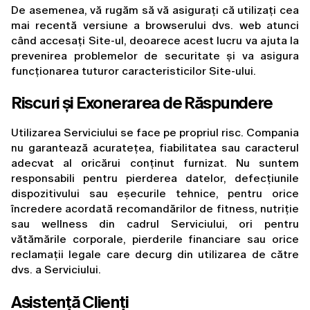
De asemenea, vă rugăm să vă asigurați că utilizați cea 
mai recentă versiune a browserului dvs. web atunci 
când accesați Site-ul, deoarece acest lucru va ajuta la 
prevenirea problemelor de securitate și va asigura 
funcționarea tuturor caracteristicilor Site-ului.
Riscuri și Exonerarea de Răspundere
Utilizarea Serviciului se face pe propriul risc. Compania 
nu garantează acuratețea, fiabilitatea sau caracterul 
adecvat al oricărui conținut furnizat. Nu suntem 
responsabili pentru pierderea datelor, defecțiunile 
dispozitivului sau eșecurile tehnice, pentru orice 
încredere acordată recomandărilor de fitness, nutriție 
sau wellness din cadrul Serviciului, ori pentru 
vătămările corporale, pierderile financiare sau orice 
reclamații legale care decurg din utilizarea de către 
dvs. a Serviciului.
Asistență Clienți