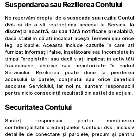
Suspendarea sau Rezilierea Contului
Ne rezervăm dreptul de a 
suspenda sau rezilia Contul 
dvs.
 și de a vă restricționa accesul la Serviciu 
la 
discreția noastră, cu sau fără notificare prealabilă
, 
dacă stabilim că ați încălcat acești Termeni sau orice 
legi aplicabile. Aceasta include cazurile în care ați 
furnizat informații false, înșelătoare sau incomplete în 
timpul înregistrării sau dacă v-ați implicat în activități 
frauduloase, abuzive sau neautorizate în cadrul 
Serviciului. Rezilierea poate duce la pierderea 
accesului la datele, conținutul sau orice beneficii 
asociate Serviciului, iar noi nu suntem responsabili 
pentru nicio consecință rezultată din astfel de acțiuni.
Securitatea Contului
Sunteți responsabil pentru menținerea 
confidențialității credențialelor Contului dvs., inclusiv 
detaliile de conectare și parolele, precum și pentru 