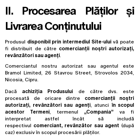
II. Procesarea Plăților și 
Livrarea Conținutului
Produsul 
disponibil prin intermediul Site-ului
 vă poate 
fi distribuit de către 
comercianții noștri autorizați, 
revânzători sau agenți
.
Comerciantul nostru autorizat sau agentul este
Bramol Limited, 26 Stavrou Street, Strovolos 2034,
Nicosia, Cipru.
Dacă 
achiziția Produsului
 de către dvs. este 
procesată de oricare dintre 
comercianții noștri 
autorizați, revânzători sau agenți
, atunci 
în scopul 
acestor Termeni
, termenul 
„Compania”
 va fi 
interpretat astfel încât să includă 
respectivul 
comerciant, revânzător sau agent
 (după 
caz) exclusiv în scopul procesării plăților.