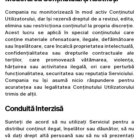
Compania nu monitorizează în mod activ Conținutul 
Utilizatorului, dar își rezervă dreptul de a revizui, edita, 
elimina sau restricționa conținutul la propria discreție. 
Acest lucru se aplică în special conținutului care 
conține materiale ofensatoare, ilegale, defăimătoare 
sau înșelătoare, care încalcă proprietatea intelectuală, 
confidențialitatea sau drepturile contractuale ale 
terților, care promovează vătămarea, violența, 
hărțuirea sau activitatea ilegală, ori care perturbă 
funcționalitatea, securitatea sau reputația Serviciului. 
Compania nu își asumă nicio răspundere pentru 
acuratețea sau legalitatea Conținutului Utilizatorului 
trimis de alții.
Conduită Interzisă
Sunteți de acord să nu utilizați Serviciul pentru a 
distribui conținut ilegal, înșelător sau dăunător, să nu 
vă dați drept altă persoană sau să nu vă prezentați 