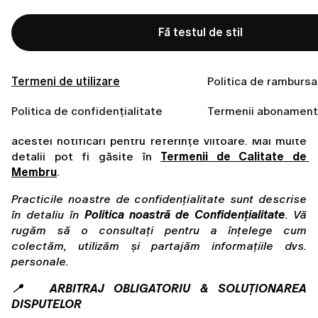
curente, ori prin intermediul paginii de Calitate de 
membru din aplicația noastră sau de pe pagina web 
Fă testul de stil
a produsului.
Ștergerea aplicației nu anulează abonamentul sau 
perioada de probă.
 Dacă intenționați să anulați, 
Termeni de utilizare
Politica de rambursa
asigurați-vă că urmați procesul de anulare 
corespunzător pentru platforma dvs. De asemenea, 
Politica de confidențialitate
Termenii abonament
este recomandat să faceți o captură de ecran a 
acestei notificări pentru referințe viitoare. Mai multe 
detalii pot fi găsite în 
Termenii de Calitate de 
Membru
.
Practicile noastre de confidențialitate sunt descrise 
în detaliu în 
Politica noastră de Confidențialitate
. Vă 
rugăm să o consultați pentru a înțelege cum 
colectăm, utilizăm și partajăm informațiile dvs. 
personale.
📍  ARBITRAJ OBLIGATORIU & SOLUȚIONAREA 
DISPUTELOR