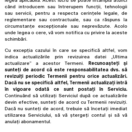
legea aplicabilă. Acest lucru se poate întâmpla atunci 
când introducem sau întrerupem funcții, tehnologii 
sau servicii, pentru a respecta cerințele legale, de 
reglementare sau contractuale, sau ca răspuns la 
circumstanțe excepționale sau neprevăzute. Acolo 
unde legea o cere, vă vom notifica cu privire la aceste 
schimbări.
Cu excepția cazului în care se specifică altfel, vom 
indica actualizările prin revizuirea datei „Ultima 
actualizare” a acestor Termeni. 
Recunoașteți și 
sunteți de acord că este responsabilitatea dvs. să 
revizuiți periodic Termenii pentru orice actualizări. 
Dacă nu se specifică altfel, Termenii actualizați intră 
în vigoare odată ce sunt postați în Serviciu.
Continuând să utilizați Serviciul după ce actualizările 
devin efective, sunteți de acord cu Termenii revizuiți. 
Dacă nu sunteți de acord, trebuie să încetați imediat 
utilizarea Serviciului, să vă ștergeți contul și să vă 
anulați abonamentul.