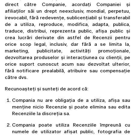
direct către Companie, acordați Companiei și 
afiliaților săi un drept neexclusiv, mondial, perpetuu, 
irevocabil, fără redevențe, sublicențiabil și transferabil 
de a utiliza, reproduce, modifica, adapta, publica, 
traduce, distribui, reprezenta public, afișa public și 
crea lucrări derivate din astfel de Recenzii pentru 
orice scop legal, inclusiv, dar fără a se limita la, 
marketing, publicitate, activități promoționale, 
dezvoltarea produselor și interacțiunea cu clienții, pe 
orice suport cunoscut acum sau dezvoltat ulterior, 
fără notificare prealabilă, atribuire sau compensație 
către dvs.
Recunoașteți și sunteți de acord că:
Compania nu are obligația de a utiliza, afișa sau 
menține nicio Recenzie și poate elimina sau edita 
Recenziile la discreția sa.
Compania poate utiliza Recenziile împreună cu 
numele de utilizator afișat public, fotografia de 