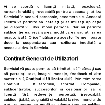
Vi se acordă o licență limitată, neexclusivă, 
netransferabilă și revocabilă pentru a accesa și utiliza 
Serviciul în scopuri personale, necomerciale. Această 
licență vă permite să instalați și să utilizați Aplicația 
pe dispozitivul dvs. mobil personal, dar nu permite 
sublicențierea, revânzarea, modificarea sau utilizarea 
neautorizată. Orice încălcare a acestor Termeni poate 
duce la suspendarea sau rezilierea imediată a 
accesului dvs. la Serviciu.
Conținut Generat de Utilizatori
Serviciul vă poate permite să trimiteți, să încărcați sau 
să partajați text, imagini, mesaje, feedback și alte 
materiale („
Conținutul Utilizatorului
”). Prin trimiterea 
Conținutului Utilizatorului, acordați Companiei, 
sublicențiaților, succesorilor și cesionarilor săi o 
licență fără redevențe, perpetuă, irevocabilă, 
sublicențiabilă, asignabilă și valabilă la nivel mondial de 
a utiliza, reproduce, modifica, adapta, traduce, publica, 