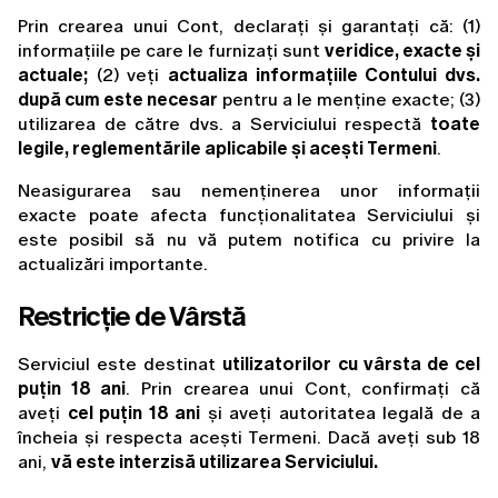
Prin crearea unui Cont, declarați și garantați că: (1) 
informațiile pe care le furnizați sunt 
veridice, exacte și 
actuale;
 (2) veți 
actualiza informațiile Contului dvs. 
după cum este necesar
 pentru a le menține exacte; (3) 
utilizarea de către dvs. a Serviciului respectă 
toate 
legile, reglementările aplicabile și acești Termeni
.
Neasigurarea sau nemenținerea unor informații 
exacte poate afecta funcționalitatea Serviciului și 
este posibil să nu vă putem notifica cu privire la 
actualizări importante.
Restricție de Vârstă
Serviciul este destinat 
utilizatorilor cu vârsta de cel 
puțin 18 ani
. Prin crearea unui Cont, confirmați că 
aveți 
cel puțin 18 ani
 și aveți autoritatea legală de a 
încheia și respecta acești Termeni. Dacă aveți sub 18 
ani, 
vă este interzisă utilizarea Serviciului.