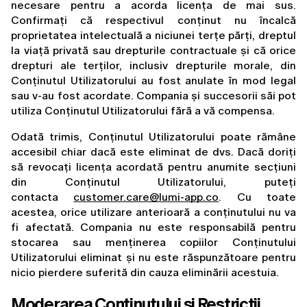
necesare pentru a acorda licența de mai sus. 
Confirmați că respectivul conținut nu încalcă 
proprietatea intelectuală a niciunei terțe părți, dreptul 
la viață privată sau drepturile contractuale și că orice 
drepturi ale terților, inclusiv drepturile morale, din 
Conținutul Utilizatorului au fost anulate în mod legal 
sau v-au fost acordate. Compania și succesorii săi pot 
utiliza Conținutul Utilizatorului fără a vă compensa.
Odată trimis, Conținutul Utilizatorului poate rămâne 
accesibil chiar dacă este eliminat de dvs. Dacă doriți 
să revocați licența acordată pentru anumite secțiuni 
din Conținutul Utilizatorului, puteți 
contacta 
customer.care@lumi-app.co
. Cu toate 
acestea, orice utilizare anterioară a conținutului nu va 
fi afectată. Compania nu este responsabilă pentru 
stocarea sau menținerea copiilor Conținutului 
Utilizatorului eliminat și nu este răspunzătoare pentru 
nicio pierdere suferită din cauza eliminării acestuia.
Moderarea Conținutului și Restricții