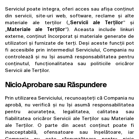
Serviciul poate integra, oferi acces sau afișa conținut 
din servicii, site-uri web, software, reclame și alte 
materiale ale terților („
Servicii ale Terților
” și 
„
Materiale ale Terților
”). Aceasta include linkuri 
externe, conținut încorporat și materiale generate de 
utilizatori și furnizate de terți. Deși aceste funcții pot 
fi accesibile prin intermediul Serviciului, Compania nu 
controlează și nu își asumă responsabilitatea pentru 
conținutul, funcționalitatea sau politicile oricăror 
Servicii ale Terților.
Nicio Aprobare sau Răspundere
Prin utilizarea Serviciului, recunoașteți că Compania nu 
aprobă, nu verifică și nu își asumă responsabilitatea 
pentru acuratețea, legalitatea, calitatea sau 
fiabilitatea oricăror Servicii ale Terților sau Materiale 
ale Terților. O parte din acest conținut poate fi 
inacceptabilă, ofensatoare sau înșelătoare, iar 
Compania nu este răspunzătoare pentru nicio 