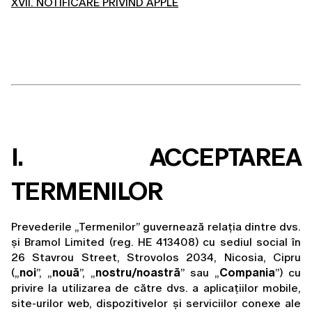
XVII. NOTIFICARE PRIVIND APPLE
I. ACCEPTAREA 
TERMENILOR
Prevederile „Termenilor” guvernează relația dintre dvs. 
și 
Bramol Limited (reg. HE 413408) cu sediul social în
26 Stavrou Street, Strovolos 2034, Nicosia, Cipru
(„
noi
”, „
nouă
”, „
nostru/noastră
” sau „
Compania
”) cu 
privire la utilizarea de către dvs. a aplicațiilor mobile, 
site-urilor web, dispozitivelor și serviciilor conexe ale 