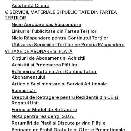
Asistență Clienți
V. SERVICII, MATERIALE ȘI PUBLICITATE DIN PARTEA 
TERȚILOR
Nicio Aprobare sau Răspundere
Linkuri și Publicitate din Partea Terților
Nicio Răspundere pentru Conținutul Terților
Utilizarea Serviciilor Terților pe Propria Răspundere
VI. TAXE DE ABONARE ȘI PLATĂ
Opțiuni de Abonament și Achiziții
Achiziții și Procesarea Plăților
Reînnoirea Automată și Continuitatea 
Abonamentului
Articole Suplimentare și Servicii Adiționale
Rambursări
Dreptul de Retragere pentru Rezidenții din UE și 
Regatul Unit
Formular Model de Retragere
Notă pentru rezidenții S.U.A. 
Returnări de Plată și Dispute privind Plățile
Perioade de Probă Gratuite și Oferte Promoționale