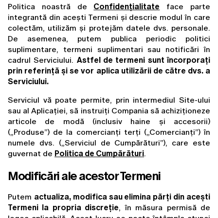
Politica noastră de 
Confidențialitate
 face parte 
integrantă din acești Termeni și descrie modul în care 
colectăm, utilizăm și protejăm datele dvs. personale. 
De asemenea, putem publica periodic politici 
suplimentare, termeni suplimentari sau notificări în 
cadrul Serviciului. 
Astfel de termeni sunt încorporați 
prin referință și se vor aplica utilizării de către dvs. a 
Serviciului.
Serviciul vă poate permite, prin intermediul Site-ului 
sau al Aplicației, să instruiți Compania să achiziționeze 
articole de modă (inclusiv haine și accesorii) 
(„Produse”) de la comercianți terți („Comercianți”) în 
numele dvs. („Serviciul de Cumpărături”), care este 
guvernat de 
Politica de Cumpărături
.
Modificări ale acestor Termeni
Putem 
actualiza, modifica sau elimina părți din acești 
Termeni la propria discreție
, în măsura permisă de 