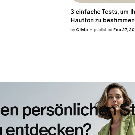
3 einfache Tests, um I
Hautton zu bestimmen
by
Olivia
published
Feb 27, 2
nen persönlichen St
u entdecken?