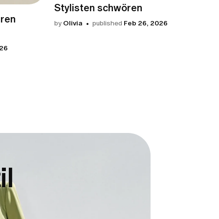
Stylisten schwören
hren
by
Olivia
published
Feb 26, 2026
026
il