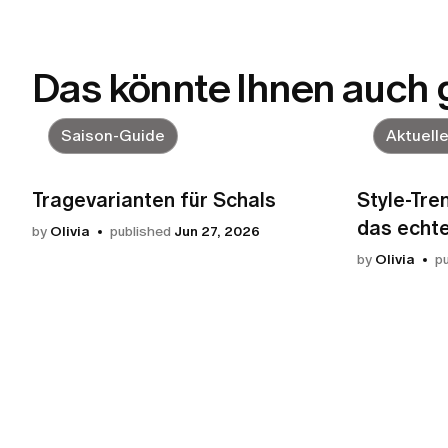
Das könnte Ihnen auch 
Saison-Guide
Aktuell
Tragevarianten für Schals
Style-Tre
das echt
by
Olivia
published
Jun 27, 2026
by
Olivia
p