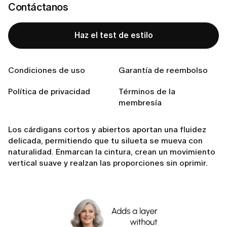
Contáctanos
¿Lista para encontrar tu estilo perfecto?
Haz el test de estilo
Haz el test de estilo
Condiciones de uso
Garantía de reembolso
Política de privacidad
Términos de la
membresía
Fluidez suave frente a estructura relajada
Los cárdigans cortos y abiertos aportan una fluidez
delicada, permitiendo que tu silueta se mueva con
naturalidad. Enmarcan la cintura, crean un movimiento
vertical suave y realzan las proporciones sin oprimir.