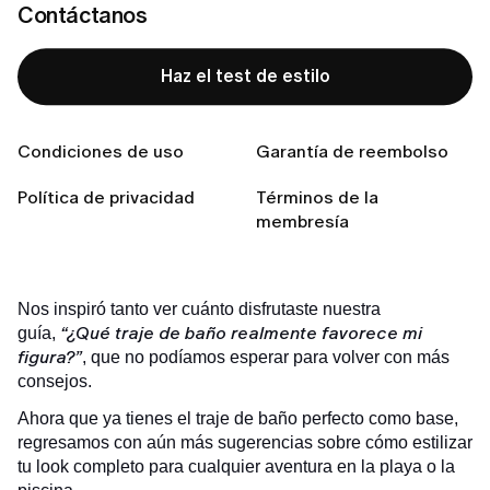
Contáctanos
Objetivo 3: Para alargar tu figura
Conecta con nosotras
Haz el test de estilo
¿Lista para encontrar tu estilo perfecto?
Condiciones de uso
Garantía de reembolso
Política de privacidad
Términos de la
Haz el test de estilo
membresía
Nos inspiró tanto ver cuánto disfrutaste nuestra
“¿Qué traje de baño realmente favorece mi
guía,
figura?”
, que no podíamos esperar para volver con más
consejos.
Ahora que ya tienes el traje de baño perfecto como base,
regresamos con aún más sugerencias sobre cómo estilizar
tu look completo para cualquier aventura en la playa o la