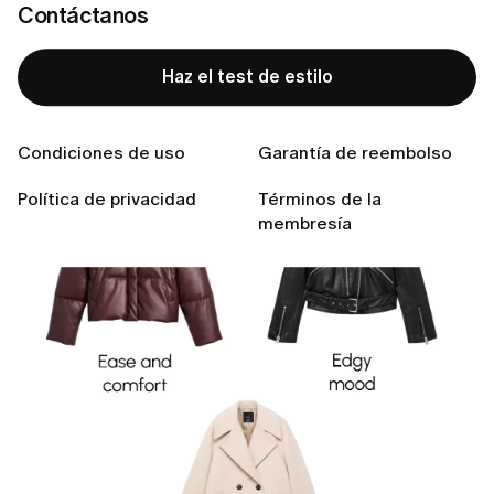
Comienza con una chaqueta que refleje tu ánimo:
Contáctanos
cuero para un toque rebelde, lana para dar
profundidad o un plumífero ligero para la sencillez. En
Haz el test de estilo
los días de lluvia, un impermeable te mantiene seca y
con confianza.
Condiciones de uso
Garantía de reembolso
Política de privacidad
Términos de la
membresía