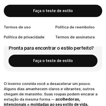
Camadas que acompanham seus movimentos
Casacos para viver o inverno
Faça o teste de estilo
Calçados para os dias frios
Pequenos toques com acessórios
Conecte-se conosco
Termos de uso
Política de reembolso
Política de privacidade
Termos de assinatura
Pronta para encontrar o estilo perfeito?
Faça o teste de estilo
O inverno convida você a desacelerar um pouco.
Alguns dias amanhecem claros e vibrantes; outros
chegam de mansinho. Suas roupas podem encarar a
estação da mesma forma —
acolhedoras,
intencionais
e
moldadas ao seu estilo de vida.