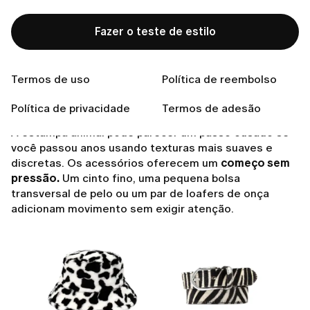
Fazer o teste de estilo
Termos de uso
Política de reembolso
Comece com detalhes sutis
Política de privacidade
Termos de adesão
A estampa animal pode parecer um passo ousado se
você passou anos usando texturas mais suaves e
discretas. Os acessórios oferecem um
começo sem
pressão.
Um cinto fino, uma pequena bolsa
transversal de pelo ou um par de loafers de onça
adicionam movimento sem exigir atenção.