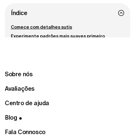
Índice
Comece com detalhes sutis
Experimente padrões mais suaves primeiro
Combine intencionalmente com neutros
Mantenha as formas simples
Encontre o seu equilíbrio ideal
Entra em contacto connosco
Sobre nós
Avaliações
Pronta para encontrar o teu estilo
Centro de ajuda
perfeito?
Blog
Fazer o teste de estilo
Fala Connosco