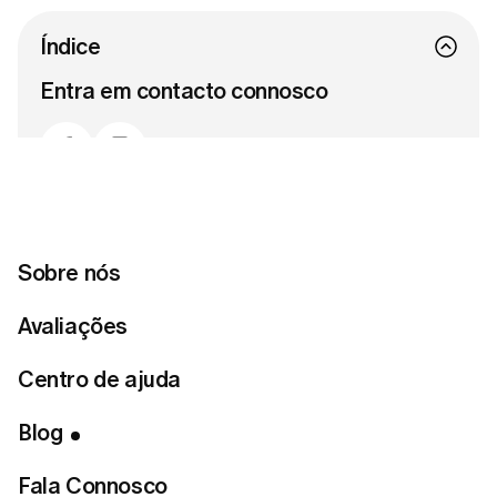
Índice
Entra em contacto connosco
Pronta para encontrar o teu estilo
perfeito?
Sobre nós
Fazer o teste de estilo
Avaliações
Centro de ajuda
Vamos começar pelas peças que você já ama e,
depois, explorar aquelas que realmente combinam
Blog
com o seu estilo.
Casacos e agasalhos
Fala Connosco