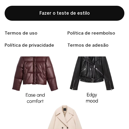
Comece com uma jaqueta que reflita o seu estado de
Fazer o teste de estilo
espírito: couro para atitude, lã para profundidade ou
um puffer leve para praticidade. Em dias de chuva,
uma capa impermeável mantém você seca e focada.
Termos de uso
Política de reembolso
Política de privacidade
Termos de adesão