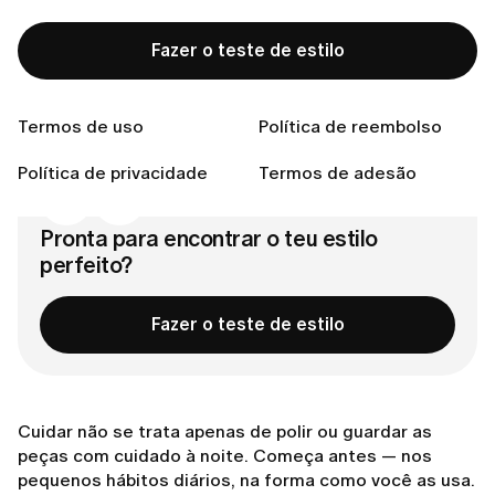
Dê espaço a cada peça
Um lugar melhor para o seu relógio
Fazer o teste de estilo
Deixe as joias para o toque final
Escolha peças feitas para durar
Termos de uso
Política de reembolso
Entra em contacto connosco
Política de privacidade
Termos de adesão
Pronta para encontrar o teu estilo
perfeito?
Fazer o teste de estilo
Cuidar não se trata apenas de polir ou guardar as
peças com cuidado à noite. Começa antes — nos
pequenos hábitos diários, na forma como você as usa.