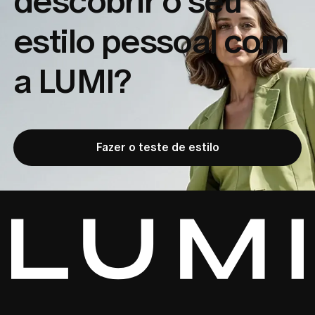
descobrir o seu
estilo pessoal com
a LUMI?
Fazer o teste de estilo