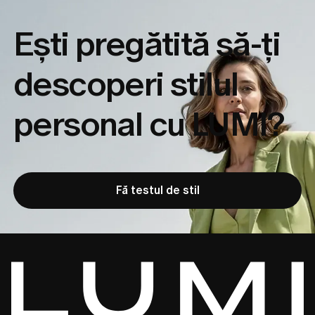
Ești pregătită să-ți
descoperi
stilul
personal cu LUMI?
Fă testul de stil