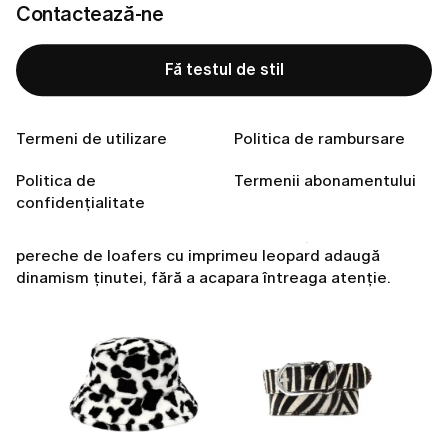
Contactează-ne
Fă testul de stil
Începe cu accente discrete
Termeni de utilizare
Politica de rambursare
Imprimeul animal poate părea un pas curajos dacă ai
Politica de
Termenii abonamentului
purtat ani de zile texturi mai fine și mai subtile.
confidențialitate
Accesoriile oferă un
început relaxat.
O curea subțire,
o geantă crossbody mică din păr de vițel sau o
pereche de loafers cu imprimeu leopard adaugă
dinamism ținutei, fără a acapara întreaga atenție.