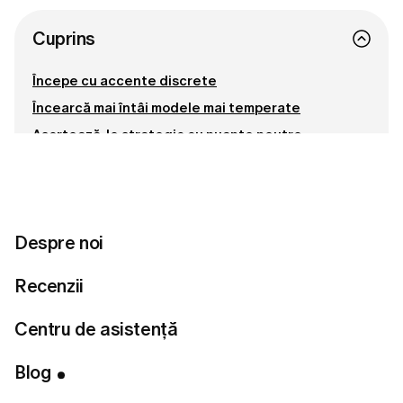
Cuprins
Începe cu accente discrete
Încearcă mai întâi modele mai temperate
Asortează-le strategic cu nuanțe neutre
Mizează pe croieli simple
Găsește echilibrul potrivit pentru tine
Conectează-te cu noi
Despre noi
Recenzii
Pregătită să îți găsești stilul perfect?
Centru de asistență
Fă testul de stil
Blog