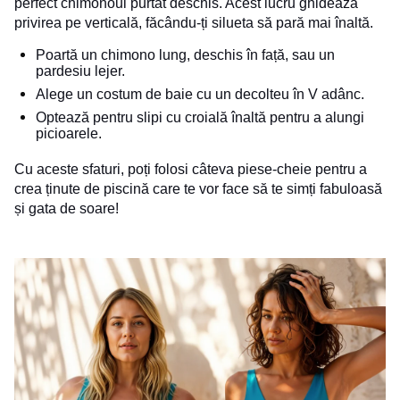
perfect chimonoul purtat deschis. Acest lucru ghidează
privirea pe verticală, făcându-ți silueta să pară mai înaltă.
Poartă un chimono lung, deschis în față, sau un
pardesiu lejer.
Alege un costum de baie cu un decolteu în V adânc.
Optează pentru slipi cu croială înaltă pentru a alungi
picioarele.
Cu aceste sfaturi, poți folosi câteva piese-cheie pentru a
crea ținute de piscină care te vor face să te simți fabuloasă
și gata de soare!