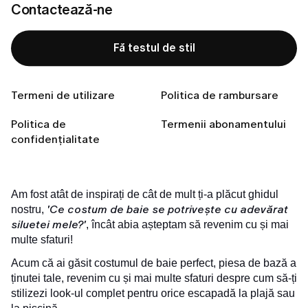
Contactează-ne
Obiectivul 3: Pentru a-ți alungi silueta
Conectează-te cu noi
Fă testul de stil
Pregătită să îți găsești stilul perfect?
Termeni de utilizare
Politica de rambursare
Politica de
Termenii abonamentului
Fă testul de stil
confidențialitate
Am fost atât de inspirați de cât de mult ți-a plăcut ghidul
'Ce costum de baie se potrivește cu adevărat
nostru,
siluetei mele?'
, încât abia așteptam să revenim cu și mai
multe sfaturi!
Acum că ai găsit costumul de baie perfect, piesa de bază a
ținutei tale, revenim cu și mai multe sfaturi despre cum să-ți
stilizezi look-ul complet pentru orice escapadă la plajă sau