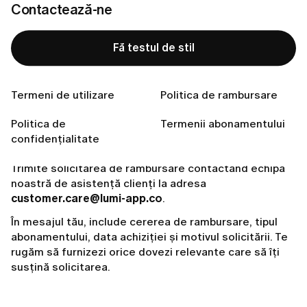
Contactează-ne
Fă testul de stil
Pregătită să îți găsești stilul perfect?
Fă testul de stil
Termeni de utilizare
Politica de rambursare
Politica de
Termenii abonamentului
confidențialitate
Trimite solicitarea de rambursare contactând echipa
noastră de asistență clienți la adresa
customer.care@lumi-app.co
.
În mesajul tău, include cererea de rambursare, tipul
abonamentului, data achiziției și motivul solicitării. Te
rugăm să furnizezi orice dovezi relevante care să îți
susțină solicitarea.