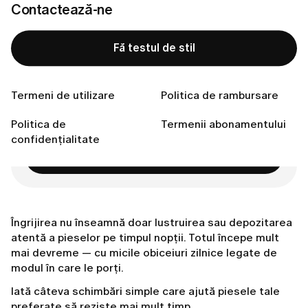
Un loc mai bun pentru ceasul tău
Contactează-ne
Bijuteriile, ultimul retuș
Alege piese create să dureze
Fă testul de stil
Conectează-te cu noi
Termeni de utilizare
Politica de rambursare
Pregătită să îți găsești stilul perfect?
Politica de
Termenii abonamentului
confidențialitate
Fă testul de stil
Îngrijirea nu înseamnă doar lustruirea sau depozitarea
atentă a pieselor pe timpul nopții. Totul începe mult
mai devreme — cu micile obiceiuri zilnice legate de
modul în care le porți.
Iată câteva schimbări simple care ajută piesele tale
preferate să reziste mai mult timp.