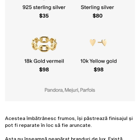
Acestea îmbătrânesc frumos, își păstrează finisajul și
pot fi reparate în loc să fie aruncate.
Asta nu înseamnă neapărat branduri de lux. Există