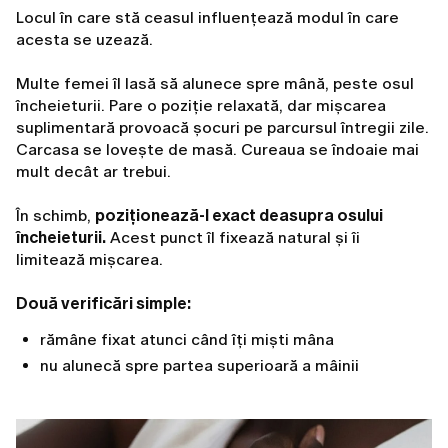
Locul în care stă ceasul influențează modul în care
acesta se uzează.
Multe femei îl lasă să alunece spre mână, peste osul
încheieturii. Pare o poziție relaxată, dar mișcarea
suplimentară provoacă șocuri pe parcursul întregii zile.
Carcasa se lovește de masă. Cureaua se îndoaie mai
mult decât ar trebui.
În schimb,
poziționează-l exact deasupra osului
încheieturii.
Acest punct îl fixează natural și îi
limitează mișcarea.
Două verificări simple:
rămâne fixat atunci când îți miști mâna
nu alunecă spre partea superioară a mâinii