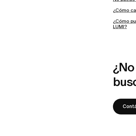
¿Cómo can
¿Cómo pue
LUMI?
¿No 
bus
Cont