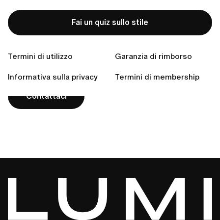
Fai un quiz sullo stile
Non hai trovato la tua
risposta?
Termini di utilizzo
Garanzia di rimborso
Informativa sulla privacy
Termini di membership
Contattaci