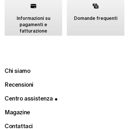
Informazioni su
Domande frequenti
pagamenti e
fatturazione
Chi siamo
Articoli in evidenza
Recensioni
Non riesco ad accedere. Cosa devo fare?
Centro assistenza
Come annullare l'abbonamento a LUMI?
Magazine
Come posso contattare l'assistenza clienti LUMI?
Contattaci