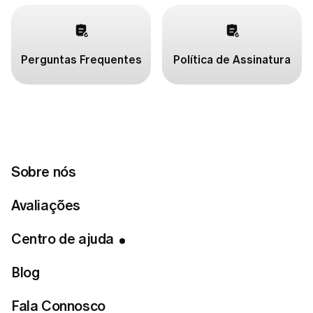
Perguntas Frequentes
Política de Assinatura
Artigos em destaque
Sobre nós
Avaliações
Não consigo fazer login. O que devo fazer?
Como cancelar a sua assinatura LUMI?
Centro de ajuda
Como entrar em contato com o suporte ao cliente da
LUMI?
Blog
Fala Connosco