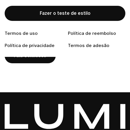
Fazer o teste de estilo
Não encontras a resposta
que procuras?
Termos de uso
Política de reembolso
Política de privacidade
Termos de adesão
Fala Connosco