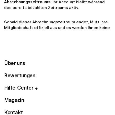
Abrechnungszeitraums
. Ihr Account bleibt während
des bereits bezahlten Zeitraums aktiv.
Sobald dieser Abrechnungszeitraum endet, läuft Ihre
Mitgliedschaft offiziell aus und es werden Ihnen keine
weiteren Kosten berechnet. Sie können Ihr
Abonnement jederzeit reaktivieren, falls Sie sich für
eine Rückkehr entscheiden.
Über uns
Bewertungen
Related articles
Hilfe-Center
Wie kann ich meinen Mitgliedsstatus einsehen?
Wie kündigst du dein LUMI-Abo?
Magazin
Wie kündigen Sie Ihre LUMI-Mitgliedschaft?
Kontakt