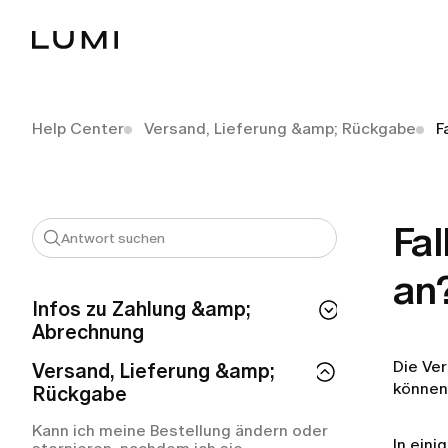
Help Center
Versand, Lieferung &amp; Rückgabe
F
Fal
an
Infos zu Zahlung &amp;
Abrechnung
Die Ve
Wie lange muss ich auf meine LUMI-
Versand, Lieferung &amp;
Rückerstattung warten?
können 
Rückgabe
Warum hat LUMI automatisch
Kann ich meine Bestellung ändern oder
abgebucht?
In eini