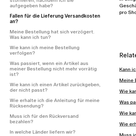
stornieren, nachdem ich sie
aufgegeben habe?
Geschä
Wie fordere ich eine Rückerstattung bei
pro Sho
LUMI an?
Fallen für die Lieferung Versandkosten
an?
Wie erhalte ich eine Rückerstattung?
Meine Bestellung hat sich verzögert.
Was kann ich tun?
Wie kann ich meine Bestellung
verfolgen?
Relat
Was passiert, wenn ein Artikel aus
meiner Bestellung nicht mehr vorrätig
Kann i
ist?
Meine B
Wie kann ich einen Artikel zurückgeben,
der nicht passt?
Wie ka
Wie erhalte ich die Anleitung für meine
Was pas
Rücksendung?
Wie kan
Muss ich für den Rückversand
bezahlen?
Wie er
In welche Länder liefern wir?
Muss i