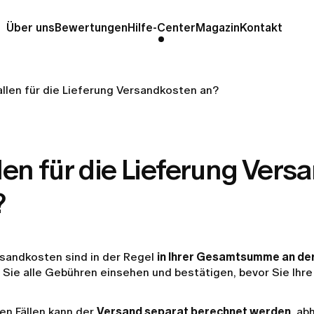
Über uns
Bewertungen
Hilfe-Center
Magazin
Kontakt
allen für die Lieferung Versandkosten an?
len für die Lieferung Ver
?
rsandkosten sind in der Regel
in Ihrer Gesamtsumme an de
Sie alle Gebühren einsehen und bestätigen, bevor Sie Ihre
gen Fällen kann der
Versand separat berechnet werden
, ab