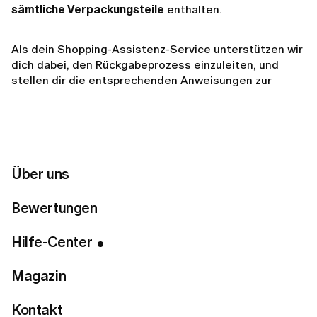
sämtliche Verpackungsteile
enthalten.
Als dein Shopping-Assistenz-Service unterstützen wir
dich dabei, den Rückgabeprozess einzuleiten, und
stellen dir die entsprechenden Anweisungen zur
Verfügung. Bitte beachte, dass die
Rückgabebedingungen je nach Händler variieren
können
, was Auswirkungen auf deinen Anspruch auf
Rückerstattung oder Umtausch haben kann. Die
endgültige Entscheidung über Rückgaben und
Über uns
Umtausch trifft der jeweilige Händler.
Bewertungen
Um eine Rücksendung zu veranlassen, gehe zum Tab
Profil
und wähle
Bestellungen & Rücksendungen
.
Hilfe-Center
Magazin
Kontakt