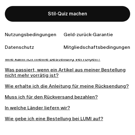
Related articles
Stil-Quiz machen
Kann ich meine Bestellung ändern oder stornieren,
nachdem ich sie aufgegeben habe?
Fallen für die Lieferung Versandkosten an?
Nutzungsbedingungen
Geld-zurück-Garantie
Meine Bestellung hat sich verzögert. Was kann ich
Datenschutz
Mitgliedschaftsbedingungen
tun?
Wie kann ich meine Bestellung verfolgen?
Was passiert, wenn ein Artikel aus meiner Bestellung
nicht mehr vorrätig ist?
Wie erhalte ich die Anleitung für meine Rücksendung?
Muss ich für den Rückversand bezahlen?
In welche Länder liefern wir?
Wie gebe ich eine Bestellung bei LUMI auf?