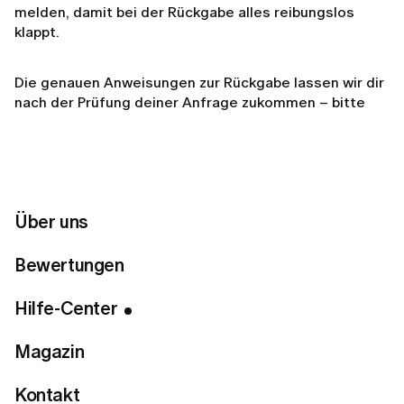
melden, damit bei der Rückgabe alles reibungslos
klappt.
Die genauen Anweisungen zur Rückgabe lassen wir dir
nach der Prüfung deiner Anfrage zukommen – bitte
beachte, dass diese je nach den Richtlinien des
jeweiligen Händlers variieren können.
Related articles
Über uns
Kann ich meine Bestellung ändern oder stornieren,
Bewertungen
nachdem ich sie aufgegeben habe?
Hilfe-Center
Fallen für die Lieferung Versandkosten an?
Meine Bestellung hat sich verzögert. Was kann ich
Magazin
tun?
Wie kann ich meine Bestellung verfolgen?
Kontakt