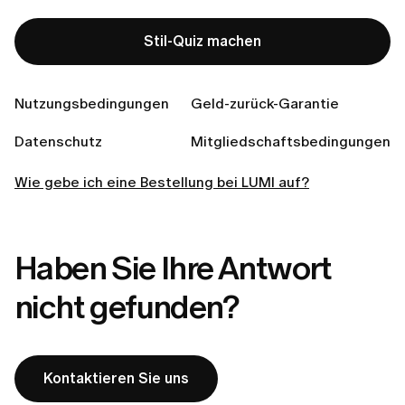
Was passiert, wenn ein Artikel aus meiner Bestellung
nicht mehr vorrätig ist?
Stil-Quiz machen
Wie kann ich einen Artikel zurückgeben, der nicht
passt?
Nutzungsbedingungen
Geld-zurück-Garantie
Muss ich für den Rückversand bezahlen?
Datenschutz
Mitgliedschaftsbedingungen
In welche Länder liefern wir?
Wie gebe ich eine Bestellung bei LUMI auf?
Haben Sie Ihre Antwort
nicht gefunden?
Kontaktieren Sie uns