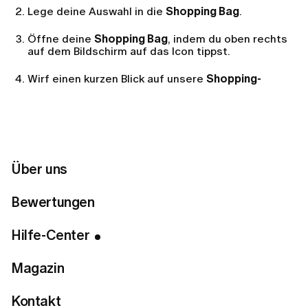
Lege deine Auswahl in die
Shopping Bag
.
Öffne deine
Shopping Bag
, indem du oben rechts
auf dem Bildschirm auf das Icon tippst.
Wirf einen kurzen Blick auf unsere
Shopping-
Richtlinien
und tippe auf
Checkout
, um deine
Bestellung abzuschließen.
Alternativ kannst du Apple Pay nutzen, um direkt
über dein Smartphone zu bezahlen.
Über uns
Sobald deine Bestellung bearbeitet wurde, senden wir
dir eine Bestätigung an die mit deinem Konto
Bewertungen
verknüpfte E-Mail-Adresse.
Hilfe-Center
Magazin
Kontakt