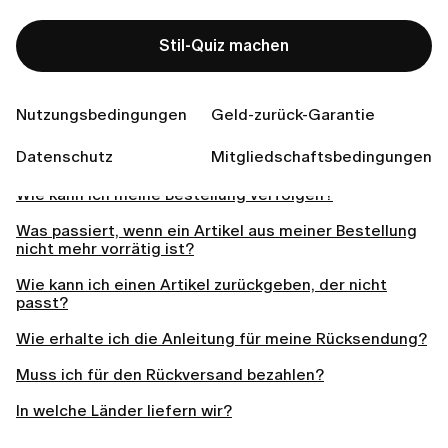
Related articles
Stil-Quiz machen
Kann ich meine Bestellung ändern oder stornieren,
nachdem ich sie aufgegeben habe?
Fallen für die Lieferung Versandkosten an?
Nutzungsbedingungen
Geld-zurück-Garantie
Meine Bestellung hat sich verzögert. Was kann ich
Datenschutz
Mitgliedschaftsbedingungen
tun?
Wie kann ich meine Bestellung verfolgen?
Was passiert, wenn ein Artikel aus meiner Bestellung
nicht mehr vorrätig ist?
Wie kann ich einen Artikel zurückgeben, der nicht
passt?
Wie erhalte ich die Anleitung für meine Rücksendung?
Muss ich für den Rückversand bezahlen?
In welche Länder liefern wir?