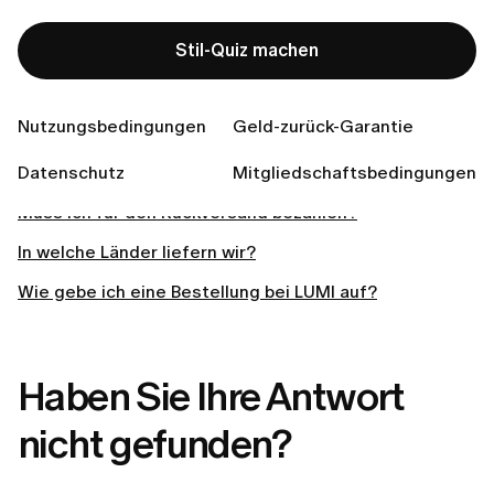
Meine Bestellung hat sich verzögert. Was kann ich
tun?
Stil-Quiz machen
Wie kann ich meine Bestellung verfolgen?
Wie kann ich einen Artikel zurückgeben, der nicht
Nutzungsbedingungen
Geld-zurück-Garantie
passt?
Datenschutz
Wie erhalte ich die Anleitung für meine Rücksendung?
Mitgliedschaftsbedingungen
Muss ich für den Rückversand bezahlen?
In welche Länder liefern wir?
Wie gebe ich eine Bestellung bei LUMI auf?
Haben Sie Ihre Antwort
nicht gefunden?