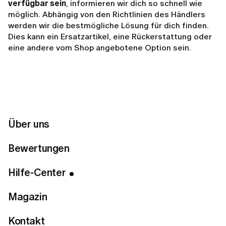
verfügbar sein
, informieren wir dich so schnell wie
möglich. Abhängig von den Richtlinien des Händlers
werden wir die bestmögliche Lösung für dich finden.
Dies kann ein Ersatzartikel, eine Rückerstattung oder
eine andere vom Shop angebotene Option sein.
Solltest du die Nachricht erhalten, dass ein Artikel
ausverkauft ist, und Hilfe bei der Auswahl einer
Alternative benötigen, wende dich gerne an unser
Support-Team.
Über uns
Bewertungen
Related articles
Hilfe-Center
Kann ich meine Bestellung ändern oder stornieren,
Magazin
nachdem ich sie aufgegeben habe?
Fallen für die Lieferung Versandkosten an?
Kontakt