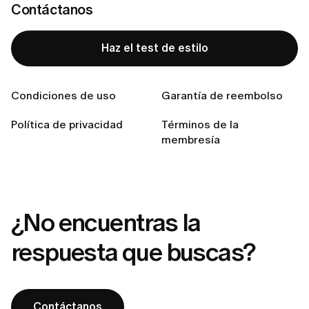
Contáctanos
No puedo iniciar sesión. ¿Qué debo hacer?
¿Cómo puedo ponerme en contacto con el servicio de
Haz el test de estilo
atención al cliente de LUMI?
¿Cómo puedo cambiar mi contraseña?
Condiciones de uso
Garantía de reembolso
¿Cómo puedo cambiar mi dirección de correo
electrónico?
Política de privacidad
Términos de la
membresía
Mi correo electrónico ya está registrado. ¿Qué
significa esto?
¿No encuentras la
respuesta que buscas?
Contáctanos