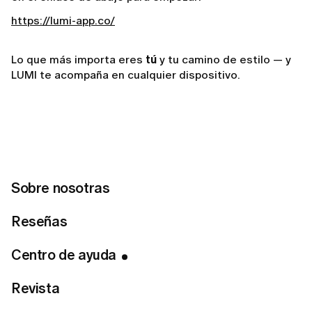
https://lumi-app.co/
Lo que más importa eres
tú
y tu camino de estilo — y
LUMI te acompaña en cualquier dispositivo.
Related articles
Cómo iniciar sesión en la App LUMI
Sobre nosotras
He olvidado mi contraseña. ¿Qué debo hacer?
Reseñas
¿Cómo puedo eliminar mi cuenta?
Centro de ayuda
Cómo cancelar tu suscripción y política de reembolso
de LUMI
Revista
¿Cómo puedo cancelar mi suscripción a los correos
electrónicos?