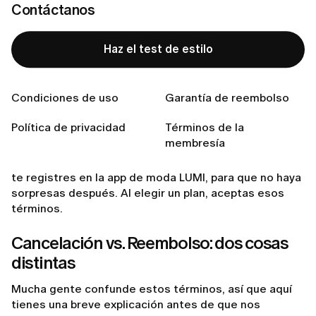
La cancelación de la suscripción simplemente
Contáctanos
desactiva la renovación automática de tu membresía
de LUMI. No habrá más cargos después de eso.
Haz el test de estilo
Seguirás teniendo acceso a la app de estilismo LUMI
hasta que termine tu periodo de facturación actual;
después, tu acceso finalizará.
Condiciones de uso
Garantía de reembolso
Algo a tener en cuenta
:
para evitar el siguiente cobro,
debes cancelar tu suscripción o membresía de LUMI
Política de privacidad
Términos de la
al menos 24 horas antes de la fecha de renovación.
membresía
Todos los detalles sobre cuándo se te cobrará (y
cuánto) aparecen en la página de compra antes de que
te registres en la app de moda LUMI, para que no haya
sorpresas después. Al elegir un plan, aceptas esos
términos.
Cancelación vs. Reembolso: dos cosas
distintas
Mucha gente confunde estos términos, así que aquí
tienes una breve explicación antes de que nos