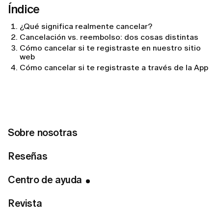
Índice
¿Qué significa realmente cancelar?
Cancelación vs. reembolso: dos cosas distintas
Cómo cancelar si te registraste en nuestro sitio
web
Cómo cancelar si te registraste a través de la App
Store
Cuándo puedes obtener un reembolso
Cómo solicitar un reembolso (compra en el sitio
web)
Cómo solicitar un reembolso (compra en la App
Store)
Sobre nosotras
Cuánto tardan los reembolsos
Cuándo podría no aprobarse un reembolso
Reseñas
Sobre disputas bancarias y contracargos
Preguntas frecuentes
Centro de ayuda
¿Qué significa realmente la cancelación
Revista
de la suscripción?