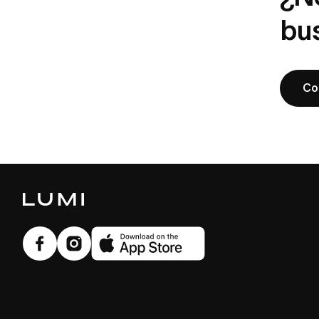
bu
Co