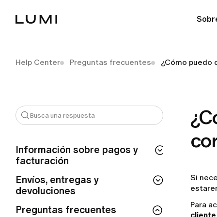
Sobr
Help Center
Preguntas frecuentes
¿Cómo puedo ca
¿C
cor
Información sobre pagos y
facturación
Si nece
¿Cuánto tiempo tarda en procesarse mi
Envíos, entregas y
reembolso de LUMI?
estare
devoluciones
¿Por qué se me ha realizado un cargo
Para a
¿Puedo modificar o cancelar mi pedido
Preguntas frecuentes
automático de LUMI?
cliente