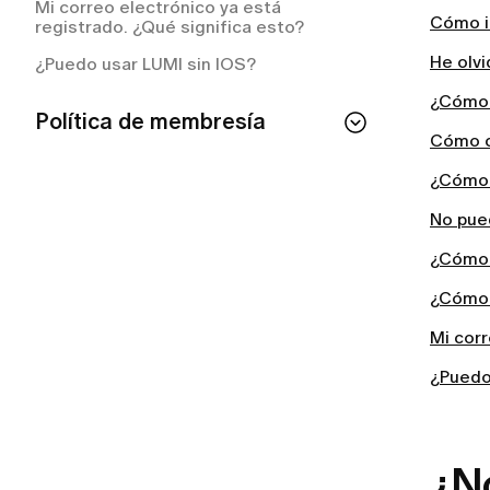
Mi correo electrónico ya está
Cómo in
registrado. ¿Qué significa esto?
He olv
¿Puedo usar LUMI sin IOS?
¿Cómo 
Política de membresía
Cómo c
Si cancelo mi membresía, ¿perderé el
¿Cómo 
acceso de inmediato?
¿Cómo puedo consultar el estado de mi
No pue
membresía?
¿Cómo 
¿Cómo cancelar tu suscripción a LUMI?
¿Cómo 
¿Cómo cancelar tu membresía de
LUMI?
Mi corr
¿Con qué frecuencia se me cobrará el
¿Puedo
plan de membresía?
¿Qué incluye mi membresía LUMI?
¿N