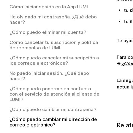
después de realizarlo?
Cómo iniciar sesión en la App LUMI
¿Cómo solicitar un reembolso en LUMI?
¿Tengo que pagar por el servicio de
tu
d
entrega?
He olvidado mi contraseña. ¿Qué debo
¿Cómo puedo solicitar un reembolso?
tu
n
hacer?
Mi pedido se ha retrasado. ¿Qué debo
hacer?
¿Cómo puedo eliminar mi cuenta?
Te ayud
¿Cómo puedo hacer el seguimiento de
Cómo cancelar tu suscripción y política
mi pedido?
de reembolso de LUMI
¿Qué ocurre si un artículo de mi pedido
Para co
¿Cómo puedo cancelar mi suscripción a
está agotado?
los correos electrónicos?
→
¿Cóm
¿Cómo puedo devolver un artículo que
No puedo iniciar sesión. ¿Qué debo
no me queda bien?
hacer?
La segu
actuali
¿Cómo obtengo las instrucciones de
¿Cómo puedo ponerme en contacto
devolución?
con el servicio de atención al cliente de
LUMI?
¿Tengo que pagar los gastos de envío
de la devolución?
¿Cómo puedo cambiar mi contraseña?
¿A qué países realizamos envíos?
¿Cómo puedo cambiar mi dirección de
Relat
correo electrónico?
¿Cómo realizar un pedido en LUMI?